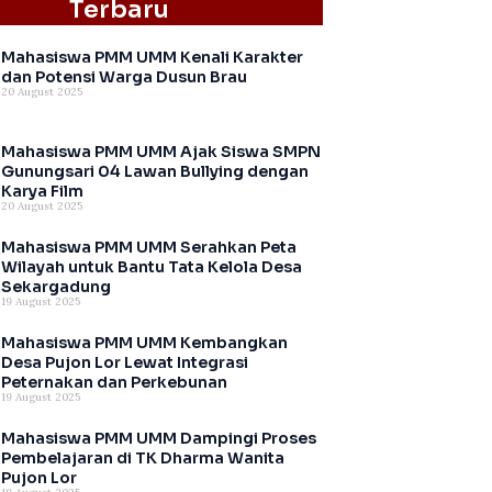
Terbaru
Mahasiswa PMM UMM Kenali Karakter
dan Potensi Warga Dusun Brau
20 August 2025
Mahasiswa PMM UMM Ajak Siswa SMPN
Gunungsari 04 Lawan Bullying dengan
Karya Film
20 August 2025
Mahasiswa PMM UMM Serahkan Peta
Wilayah untuk Bantu Tata Kelola Desa
Sekargadung
19 August 2025
Mahasiswa PMM UMM Kembangkan
Desa Pujon Lor Lewat Integrasi
Peternakan dan Perkebunan
19 August 2025
Mahasiswa PMM UMM Dampingi Proses
Pembelajaran di TK Dharma Wanita
Pujon Lor