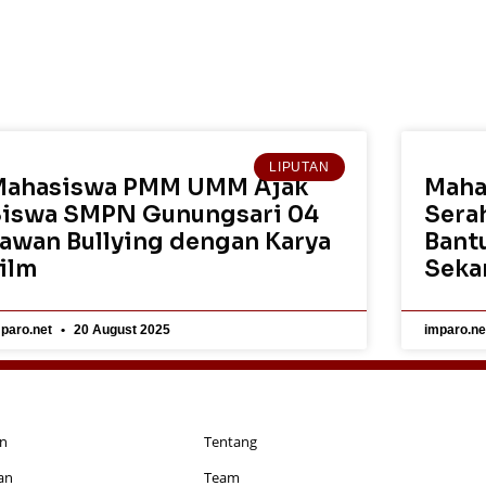
LIPUTAN
Mahasiswa PMM UMM Ajak
Maha
iswa SMPN Gunungsari 04
Sera
awan Bullying dengan Karya
Bantu
ilm
Seka
paro.net
20 August 2025
imparo.n
an
Tentang
an
Team