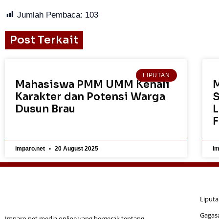
Jumlah Pembaca:
103
Post Terkait
LIPUTAN
Mahasiswa PMM UMM Kenali
Karakter dan Potensi Warga
S
Dusun Brau
L
F
imparo.net
20 August 2025
im
Liput
Gagas
Imparo.net media online yang bergerak tentang