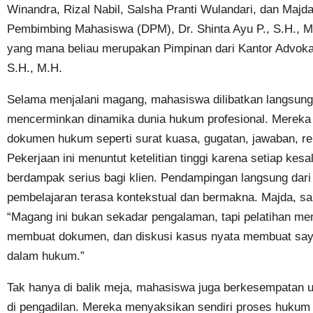
Winandra, Rizal Nabil, Salsha Pranti Wulandari, dan Majd
Pembimbing Mahasiswa (DPM), Dr. Shinta Ayu P., S.H., 
yang mana beliau merupakan Pimpinan dari Kantor Advoka
S.H., M.H.
Selama menjalani magang, mahasiswa dilibatkan langsung
mencerminkan dinamika dunia hukum profesional. Mereka
dokumen hukum seperti surat kuasa, gugatan, jawaban, repl
Pekerjaan ini menuntut ketelitian tinggi karena setiap kes
berdampak serius bagi klien. Pendampingan langsung dar
pembelajaran terasa kontekstual dan bermakna. Majda, s
“Magang ini bukan sekadar pengalaman, tapi pelatihan men
membuat dokumen, dan diskusi kasus nyata membuat saya l
dalam hukum.”
Tak hanya di balik meja, mahasiswa juga berkesempatan u
di pengadilan. Mereka menyaksikan sendiri proses hukum