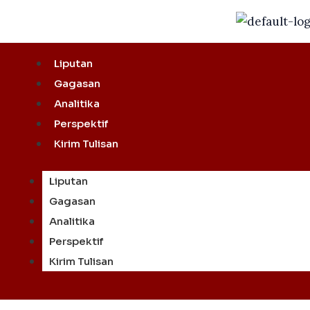
Skip
to
content
Liputan
Gagasan
Analitika
Perspektif
Kirim Tulisan
Liputan
Gagasan
Analitika
Perspektif
Kirim Tulisan