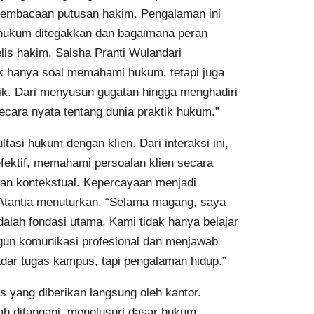
pembacaan putusan hakim. Pengalaman ini
ukum ditegakkan dan bagaimana peran
lis hakim. Salsha Pranti Wulandari
k hanya soal memahami hukum, tetapi juga
aik. Dari menyusun gugatan hingga menghadiri
ara nyata tentang dunia praktik hukum.”
asi hukum dengan klien. Dari interaksi ini,
fektif, memahami persoalan klien secara
an kontekstual. Kepercayaan menjadi
 Atantia menuturkan, “Selama magang, saya
alah fondasi utama. Kami tidak hanya belajar
n komunikasi profesional dan menjawab
dar tugas kampus, tapi pengalaman hidup.”
s yang diberikan langsung oleh kantor.
ah ditangani, menelusuri dasar hukum,