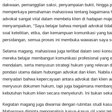
dakwaan, pemanggilan saksi, penyampaian bukti, hingga 
memperkaya pemahaman mahasiswa tentang bagaimana h
advokat sangat vital dalam membela klien di hadapan maje
menyampaikan, “Saya belajar bahwa menjadi advokat tida
soal ketelitian, etika, dan kemampuan komunikasi yang b
persidangan, semua proses ini membuka wawasan saya sec
Selama magang, mahasiswa juga terlibat dalam sesi konsult
mereka belajar membangun komunikasi profesional yang e
mendalam, serta menyusun strategi hukum yang relevan d
pondasi utama dalam hubungan advokat dan klien. Nabila
menyadari bahwa kepercayaan antara advokat dan klien ad
menyusun dokumen hukum, tapi juga bagaimana membangu
kebutuhan hukum klien secara menyeluruh. Ini bukan seka
Kegiatan magang juga diwarnai dengan rutinitas studi kasu
Mahasiswa diminta menganalisis kasus-kasus riil yang tel